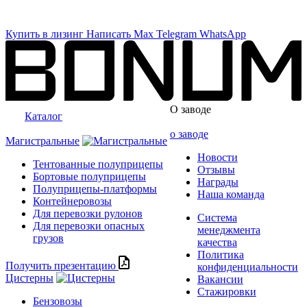
Купить в лизинг
Написать
Max
Telegram
WhatsApp
О заводе
Каталог
о заводе
Магистральные
Новости
Тентованные полуприцепы
Отзывы
Бортовые полуприцепы
Награды
Полуприцепы-платформы
Наша команда
Контейнеровозы
Для перевозки рулонов
Система
Для перевозки опасных
менеджмента
грузов
качества
Политика
Получить презентацию
конфиденциальности
Цистерны
Вакансии
Стажировки
Бензовозы