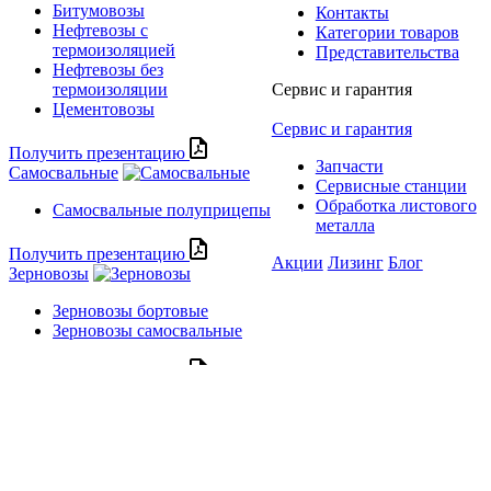
Битумовозы
Контакты
Нефтевозы с
Категории товаров
термоизоляцией
Представительства
Нефтевозы без
термоизоляции
Сервис и гарантия
Цементовозы
Сервис и гарантия
Получить презентацию
Запчасти
Самосвальные
Сервисные станции
Обработка листового
Самосвальные полуприцепы
металла
Получить презентацию
Акции
Лизинг
Блог
Зерновозы
Зерновозы бортовые
Зерновозы самосвальные
Получить презентацию
Сельхозтехника
Бункеры-перегрузчики
Самосвальные тракторные
полуприцепы