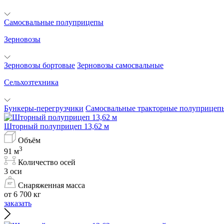
Самосвальные полуприцепы
Зерновозы
Зерновозы бортовые
Зерновозы самосвальные
Сельхозтехника
Бункеры-перегрузчики
Самосвальные тракторные полуприцеп
Шторный полуприцеп 13,62 м
Объём
3
91 м
Количество осей
3 оси
Снаряженная масса
от 6 700 кг
заказать