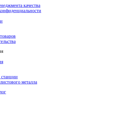
енеджмента качества
конфиденциальности
ки
 товаров
тельства
ия
ия
 станции
листового металла
лог