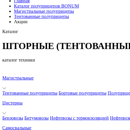
Главная
Каталог полуприцепов BONUM
Магистральные полуприцепы
Тентованные полуприцепы
Акции
Каталог
ШТОРНЫЕ (ТЕНТОВАННЫ
каталог техники
Магистральные
Тентованные полуприцепы
Бортовые полуприцепы
Полуприц
Цистерны
Бензовозы
Битумовозы
Нефтевозы с термоизоляцией
Нефтевоз
Самосвальные