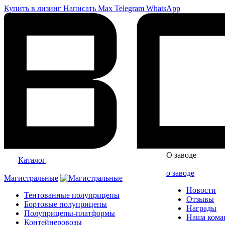
Купить в лизинг
Написать
Max
Telegram
WhatsApp
О заводе
Каталог
о заводе
Магистральные
Новости
Тентованные полуприцепы
Отзывы
Бортовые полуприцепы
Награды
Полуприцепы-платформы
Наша кома
Контейнеровозы