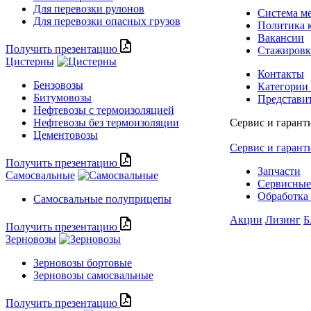
Для перевозки рулонов
Система м
Для перевозки опасных грузов
Политика 
Вакансии
Получить презентацию
Стажиров
Цистерны
Контакты
Бензовозы
Категории
Битумовозы
Представи
Нефтевозы с термоизоляцией
Нефтевозы без термоизоляции
Сервис и гарант
Цементовозы
Сервис и гарант
Получить презентацию
Запчасти
Самосвальные
Сервисные
Обработка 
Самосвальные полуприцепы
Акции
Лизинг
Б
Получить презентацию
Зерновозы
Зерновозы бортовые
Зерновозы самосвальные
Получить презентацию