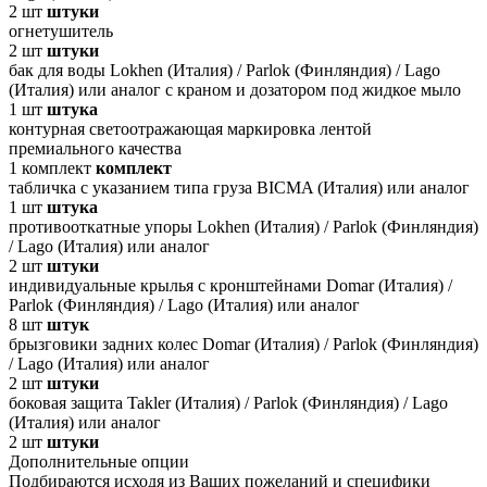
2
шт
штуки
огнетушитель
2
шт
штуки
бак для воды Lokhen (Италия) / Parlok (Финляндия) / Lago
(Италия) или аналог с краном и дозатором под жидкое мыло
1
шт
штука
контурная светоотражающая маркировка лентой
премиального качества
1
комплект
комплект
табличка с указанием типа груза BICMA (Италия) или аналог
1
шт
штука
противооткатные упоры Lokhen (Италия) / Parlok (Финляндия)
/ Lago (Италия) или аналог
2
шт
штуки
индивидуальные крылья с кронштейнами Domar (Италия) /
Parlok (Финляндия) / Lago (Италия) или аналог
8
шт
штук
брызговики задних колес Domar (Италия) / Parlok (Финляндия)
/ Lago (Италия) или аналог
2
шт
штуки
боковая защита Takler (Италия) / Parlok (Финляндия) / Lago
(Италия) или аналог
2
шт
штуки
Дополнительные опции
Подбираются исходя из Ваших пожеланий и специфики