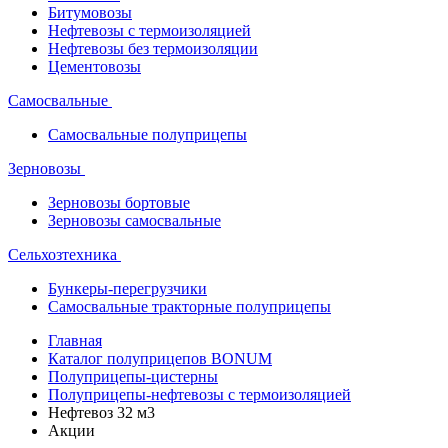
Битумовозы
Нефтевозы с термоизоляцией
Нефтевозы без термоизоляции
Цементовозы
Самосвальные
Самосвальные полуприцепы
Зерновозы
Зерновозы бортовые
Зерновозы самосвальные
Сельхозтехника
Бункеры-перегрузчики
Самосвальные тракторные полуприцепы
Главная
Каталог полуприцепов BONUM
Полуприцепы-цистерны
Полуприцепы-нефтевозы с термоизоляцией
Нефтевоз 32 м3
Акции