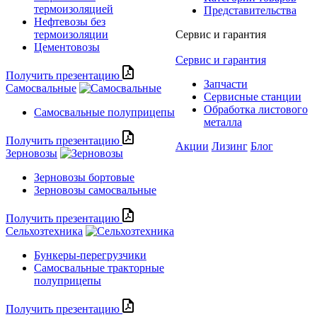
термоизоляцией
Представительства
Нефтевозы без
термоизоляции
Сервис и гарантия
Цементовозы
Сервис и гарантия
Получить презентацию
Запчасти
Самосвальные
Сервисные станции
Обработка листового
Самосвальные полуприцепы
металла
Получить презентацию
Акции
Лизинг
Блог
Зерновозы
Зерновозы бортовые
Зерновозы самосвальные
Получить презентацию
Сельхозтехника
Бункеры-перегрузчики
Самосвальные тракторные
полуприцепы
Получить презентацию