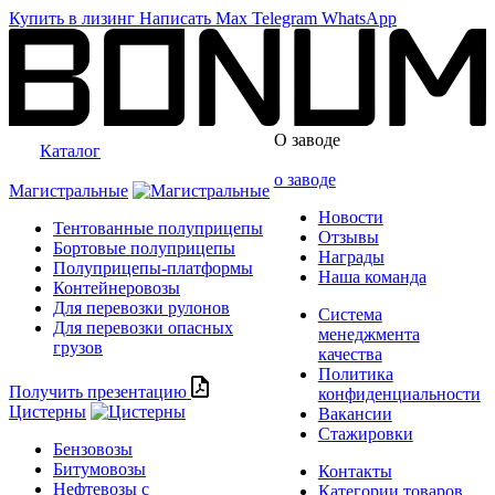
Купить в лизинг
Написать
Max
Telegram
WhatsApp
О заводе
Каталог
о заводе
Магистральные
Новости
Тентованные полуприцепы
Отзывы
Бортовые полуприцепы
Награды
Полуприцепы-платформы
Наша команда
Контейнеровозы
Для перевозки рулонов
Система
Для перевозки опасных
менеджмента
грузов
качества
Политика
Получить презентацию
конфиденциальности
Цистерны
Вакансии
Стажировки
Бензовозы
Битумовозы
Контакты
Нефтевозы с
Категории товаров