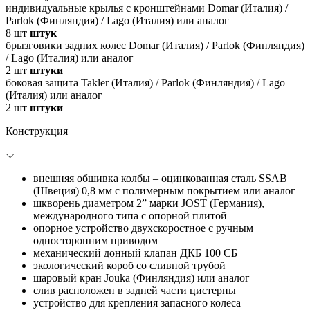
индивидуальные крылья с кронштейнами Domar (Италия) /
Parlok (Финляндия) / Lago (Италия) или аналог
8
шт
штук
брызговики задних колес Domar (Италия) / Parlok (Финляндия)
/ Lago (Италия) или аналог
2
шт
штуки
боковая защита Takler (Италия) / Parlok (Финляндия) / Lago
(Италия) или аналог
2
шт
штуки
Конструкция
внешняя обшивка колбы – оцинкованная сталь SSAB
(Швеция) 0,8 мм c полимерным покрытием или аналог
шкворень диаметром 2” марки JOST (Германия),
международного типа с опорной плитой
опорное устройство двухскоростное с ручным
односторонним приводом
механический донный клапан ДКБ 100 СБ
экологический короб со сливной трубой
шаровый кран Jouka (Финляндия) или аналог
слив расположен в задней части цистерны
устройство для крепления запасного колеса