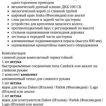
односторонним приводом
механический донный клапан ДКБ 100 СБ
экологический короб со сливной трубой
шаровый кран Jouka (Финляндия) или аналог
слив расположен в задней части цистерны
устройство для крепления запасного колеса
противоподкатный брус с регулировкой по высоте
стальная оцинкованная пешеходная дорожка
лестница в передней части цистерны
алюминиевые поднимающиеся перила (высота 800 мм)
оцинкованные кронштейны навесного оборудования
Комплектация
сливной рукав композитный термостойкий
1
шт
штука
быстроразъемные соединения типа Camlock или аналог на
сливном рукаве
1
комплект
комплект
алюминиевый пенал для сливного рукава
1
шт
штука
ящик для песка Daken (Италия) / Parlok (Финляндия) / Lago
(Италия) или аналог
1
шт
штука
ящик для огнетушителя Daken (Италия) / Parlok (Финляндия) /
Lago (Италия) или аналог