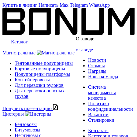
Купить в лизинг
Написать
Max
Telegram
WhatsApp
О заводе
Каталог
о заводе
Магистральные
Новости
Тентованные полуприцепы
Отзывы
Бортовые полуприцепы
Награды
Полуприцепы-платформы
Наша команда
Контейнеровозы
Для перевозки рулонов
Система
Для перевозки опасных
менеджмента
грузов
качества
Политика
Получить презентацию
конфиденциальности
Цистерны
Вакансии
Стажировки
Бензовозы
Битумовозы
Контакты
Нефтевозы с
Категории товаров