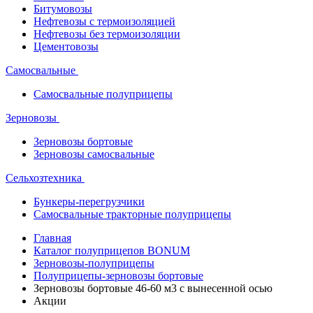
Битумовозы
Нефтевозы с термоизоляцией
Нефтевозы без термоизоляции
Цементовозы
Самосвальные
Самосвальные полуприцепы
Зерновозы
Зерновозы бортовые
Зерновозы самосвальные
Сельхозтехника
Бункеры-перегрузчики
Самосвальные тракторные полуприцепы
Главная
Каталог полуприцепов BONUM
Зерновозы-полуприцепы
Полуприцепы-зерновозы бортовые
Зерновозы бортовые 46-60 м3 с вынесенной осью
Акции