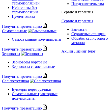
термоизоляцией
Представительства
Нефтевозы без
термоизоляции
Сервис и гарантия
Цементовозы
Сервис и гарантия
Получить презентацию
Запчасти
Самосвальные
Сервисные станции
Обработка листового
Самосвальные полуприцепы
металла
Получить презентацию
Акции
Лизинг
Блог
Зерновозы
Зерновозы бортовые
Зерновозы самосвальные
Получить презентацию
Сельхозтехника
Бункеры-перегрузчики
Самосвальные тракторные
полуприцепы
Получить презентацию