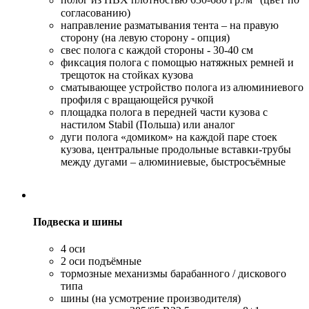
полог из ПВХ плотностью 630-680 гр./м
(цвет по
согласованию)
направление разматывания тента – на правую
сторону (на левую сторону - опция)
свес полога с каждой стороны - 30-40 см
фиксация полога с помощью натяжных ремней и
трещоток на стойках кузова
сматывающее устройство полога из алюминиевого
профиля с вращающейся ручкой
площадка полога в передней части кузова с
настилом Stabil (Польша) или аналог
дуги полога «домиком» на каждой паре стоек
кузова, центральные продольные вставки-трубы
между дугами – алюминиевые, быстросъёмные
Подвеска и шины
4 оси
2 оси подъёмные
тормозные механизмы барабанного / дискового
типа
шины (на усмотрение производителя)