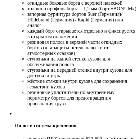
откидные боковые борта с верхней навеской
толщина профиля борта – 1,5 мм (борт «BONUM»)
запорная фурнитура бортов Suer (Германия)/
Hildebrand (Германия) / Rapid (Германия) или
аналог
каждый борт открывается отдельно и фиксируется
в открытом положении
резиновая полоса в верхней части откидных
бортов (для защиты петель навески от
атмосферных осадков)
ступеньки на задней стенке кузова для
обслуживания полога
ступеньки на передней стенке внутри кузова для
доступа внутрь
жёсткие стяжки внутри кузова для сохранения
геометрии кузова
резиновые уплотнители по внутреннему
периметру бортов для предотвращения
просыпания груза
Полог и система крепления
2