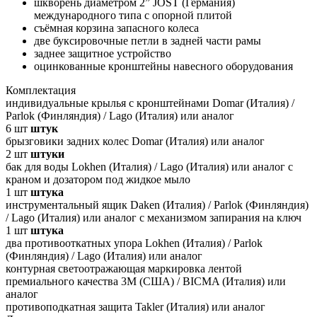
шкворень диаметром 2” JOST (Германия)
международного типа с опорной плитой
съёмная корзина запасного колеса
две буксировочные петли в задней части рамы
заднее защитное устройство
оцинкованные кронштейны навесного оборудования
Комплектация
индивидуальные крылья с кронштейнами Domar (Италия) /
Parlok (Финляндия) / Lago (Италия) или аналог
6
шт
штук
брызговики задних колес Domar (Италия) или аналог
2
шт
штуки
бак для воды Lokhen (Италия) / Lago (Италия) или аналог с
краном и дозатором под жидкое мыло
1
шт
штука
инструментальный ящик Daken (Италия) / Parlok (Финляндия)
/ Lago (Италия) или аналог с механизмом запирания на ключ
1
шт
штука
два противооткатных упора Lokhen (Италия) / Parlok
(Финляндия) / Lago (Италия) или аналог
контурная светоотражающая маркировка лентой
премиального качества 3M (США) / BICMA (Италия) или
аналог
противоподкатная защита Takler (Италия) или аналог