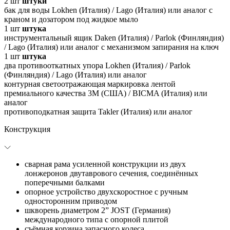
2
шт
штуки
бак для воды Lokhen (Италия) / Lago (Италия) или аналог с
краном и дозатором под жидкое мыло
1
шт
штука
инструментальный ящик Daken (Италия) / Parlok (Финляндия)
/ Lago (Италия) или аналог с механизмом запирания на ключ
1
шт
штука
два противооткатных упора Lokhen (Италия) / Parlok
(Финляндия) / Lago (Италия) или аналог
контурная светоотражающая маркировка лентой
премиального качества 3M (США) / BICMA (Италия) или
аналог
противоподкатная защита Takler (Италия) или аналог
Конструкция
сварная рама усиленной конструкции из двух
лонжеронов двутаврового сечения, соединённых
поперечными балками
опорное устройство двухскоростное с ручным
односторонним приводом
шкворень диаметром 2” JOST (Германия)
международного типа с опорной плитой
съёмная корзина запасного колеса