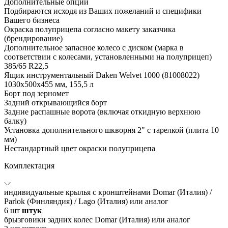
Дополнительные опции
Подбираются исходя из Ваших пожеланий и специфики
Вашего бизнеса
Окраска полуприцепа согласно макету заказчика
(брендирование)
Дополнительное запасное колесо с диском (марка в
соответствии с колесами, установленными на полуприцеп)
385/65 R22,5
Ящик инструментальный Daken Welvet 1000 (81008022)
1030x500x455 мм, 155,5 л
Борт под зерномет
Задний открывающийся борт
Задние распашные ворота (включая откидную верхнюю
балку)
Установка дополнительного шкворня 2" с тарелкой (плита 10
мм)
Нестандартный цвет окраски полуприцепа
Комплектация
индивидуальные крылья с кронштейнами Domar (Италия) /
Parlok (Финляндия) / Lago (Италия) или аналог
6
шт
штук
брызговики задних колес Domar (Италия) или аналог