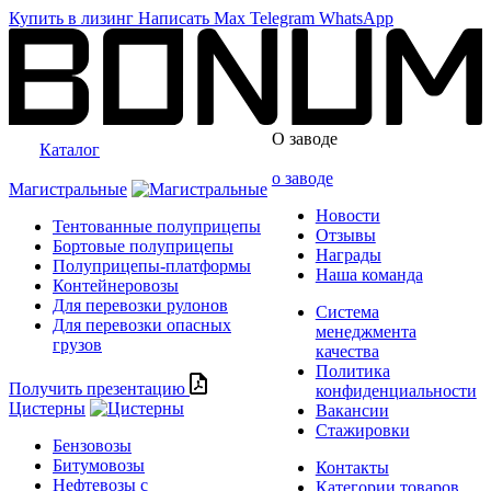
Купить в лизинг
Написать
Max
Telegram
WhatsApp
О заводе
Каталог
о заводе
Магистральные
Новости
Тентованные полуприцепы
Отзывы
Бортовые полуприцепы
Награды
Полуприцепы-платформы
Наша команда
Контейнеровозы
Для перевозки рулонов
Система
Для перевозки опасных
менеджмента
грузов
качества
Политика
Получить презентацию
конфиденциальности
Цистерны
Вакансии
Стажировки
Бензовозы
Битумовозы
Контакты
Нефтевозы с
Категории товаров