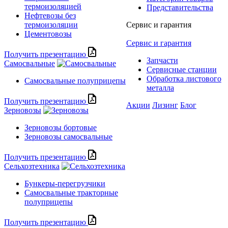
термоизоляцией
Представительства
Нефтевозы без
термоизоляции
Сервис и гарантия
Цементовозы
Сервис и гарантия
Получить презентацию
Запчасти
Самосвальные
Сервисные станции
Обработка листового
Самосвальные полуприцепы
металла
Получить презентацию
Акции
Лизинг
Блог
Зерновозы
Зерновозы бортовые
Зерновозы самосвальные
Получить презентацию
Сельхозтехника
Бункеры-перегрузчики
Самосвальные тракторные
полуприцепы
Получить презентацию