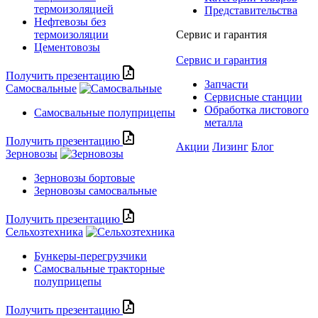
термоизоляцией
Представительства
Нефтевозы без
термоизоляции
Сервис и гарантия
Цементовозы
Сервис и гарантия
Получить презентацию
Запчасти
Самосвальные
Сервисные станции
Обработка листового
Самосвальные полуприцепы
металла
Получить презентацию
Акции
Лизинг
Блог
Зерновозы
Зерновозы бортовые
Зерновозы самосвальные
Получить презентацию
Сельхозтехника
Бункеры-перегрузчики
Самосвальные тракторные
полуприцепы
Получить презентацию