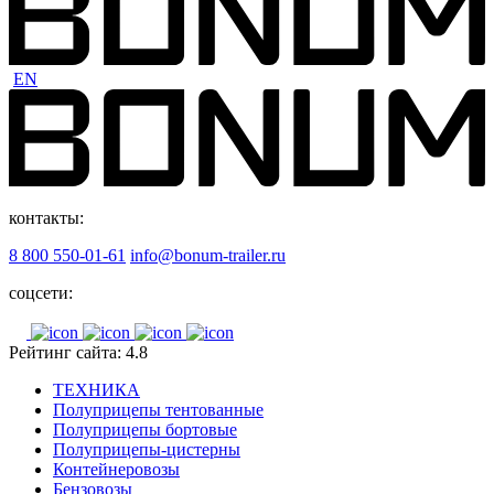
EN
контакты:
8 800 550-01-61
info@bonum-trailer.ru
соцсети:
Рейтинг сайта: 4.8
ТЕХНИКА
Полуприцепы тентованные
Полуприцепы бортовые
Полуприцепы-цистерны
Контейнеровозы
Бензовозы