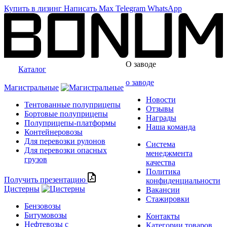
Купить в лизинг
Написать
Max
Telegram
WhatsApp
О заводе
Каталог
о заводе
Магистральные
Новости
Тентованные полуприцепы
Отзывы
Бортовые полуприцепы
Награды
Полуприцепы-платформы
Наша команда
Контейнеровозы
Для перевозки рулонов
Система
Для перевозки опасных
менеджмента
грузов
качества
Политика
Получить презентацию
конфиденциальности
Цистерны
Вакансии
Стажировки
Бензовозы
Битумовозы
Контакты
Нефтевозы с
Категории товаров