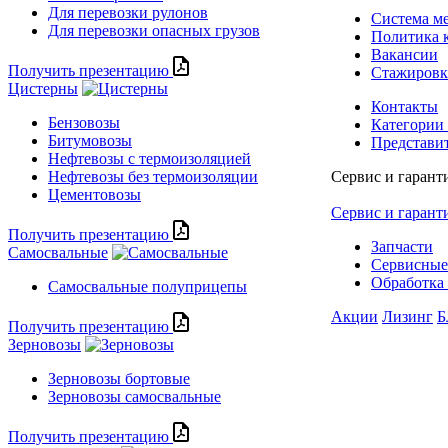
Для перевозки рулонов
Система м
Для перевозки опасных грузов
Политика 
Вакансии
Получить презентацию
Стажиров
Цистерны
Контакты
Бензовозы
Категории
Битумовозы
Представи
Нефтевозы с термоизоляцией
Нефтевозы без термоизоляции
Сервис и гарант
Цементовозы
Сервис и гарант
Получить презентацию
Запчасти
Самосвальные
Сервисные
Обработка 
Самосвальные полуприцепы
Акции
Лизинг
Б
Получить презентацию
Зерновозы
Зерновозы бортовые
Зерновозы самосвальные
Получить презентацию