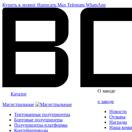
Купить в лизинг
Написать
Max
Telegram
WhatsApp
О заводе
Каталог
о заводе
Магистральные
Новости
Тентованные полуприцепы
Отзывы
Бортовые полуприцепы
Награды
Полуприцепы-платформы
Наша кома
Контейнеровозы