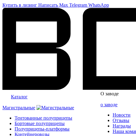
Купить в лизинг
Написать
Max
Telegram
WhatsApp
О заводе
Каталог
о заводе
Магистральные
Новости
Тентованные полуприцепы
Отзывы
Бортовые полуприцепы
Награды
Полуприцепы-платформы
Наша кома
Контейнеровозы