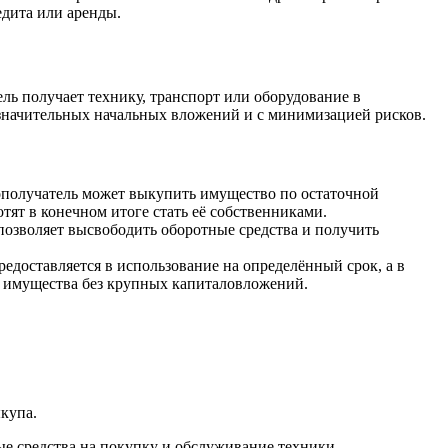
едита или аренды.
ь получает технику, транспорт или оборудование в
 значительных начальных вложений и с минимизацией рисков.
гополучатель может выкупить имущество по остаточной
тят в конечном итоге стать её собственниками.
 позволяет высвободить оборотные средства и получить
редоставляется в использование на определённый срок, а в
е имущества без крупных капиталовложений.
купа.
ые средства на покупку и обслуживание техники.