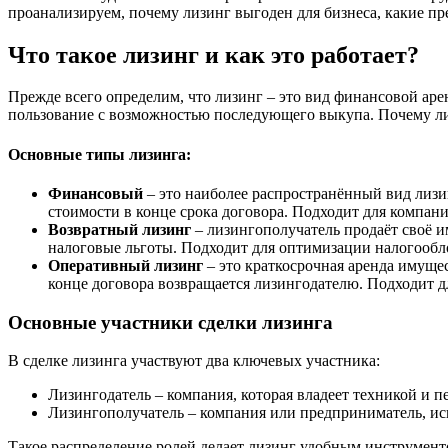
проанализируем, почему лизинг выгоден для бизнеса, какие п
Что такое лизинг и как это работает?
Прежде всего определим, что лизинг – это вид финансовой ар
пользование с возможностью последующего выкупа. Почему ли
Основные типы лизинга:
Финансовый
– это наиболее распространённый вид лизи
стоимости в конце срока договора. Подходит для компани
Возвратный лизинг
– лизингополучатель продаёт своё и
налоговые льготы. Подходит для оптимизации налогообл
Оперативный лизинг
– это краткосрочная аренда имущес
конце договора возвращается лизингодателю. Подходит 
Основные участники сделки лизинга
В сделке лизинга участвуют два ключевых участника:
Лизингодатель – компания, которая владеет техникой и п
Лизингополучатель – компания или предприниматель, и
Такое распределение ролей делает лизинг удобным инструменто