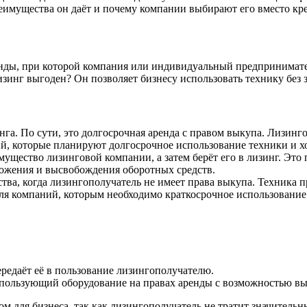
реимущества он даёт и почему компании выбирают его вместо кр
енды, при которой компания или индивидуальный предпринимател
зинг выгоден? Он позволяет бизнесу использовать технику без
нга. По сути, это долгосрочная аренда с правом выкупа. Лизин
й, которые планируют долгосрочное использование техники и хо
мущество лизинговой компании, а затем берёт его в лизинг. Это
ожения и высвобождения оборотных средств.
тва, когда лизингополучатель не имеет права выкупа. Техника п
для компаний, которым необходимо краткосрочное использовани
ередаёт её в пользование лизингополучателю.
спользующий оборудование на правах аренды с возможностью вы
м для бизнеса, так как лизингополучатель не тратит значительн