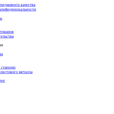
енеджмента качества
конфиденциальности
ки
 товаров
тельства
ия
ия
 станции
листового металла
лог