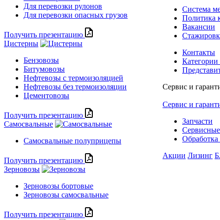
Для перевозки рулонов
Система м
Для перевозки опасных грузов
Политика 
Вакансии
Получить презентацию
Стажиров
Цистерны
Контакты
Бензовозы
Категории
Битумовозы
Представи
Нефтевозы с термоизоляцией
Нефтевозы без термоизоляции
Сервис и гарант
Цементовозы
Сервис и гарант
Получить презентацию
Запчасти
Самосвальные
Сервисные
Обработка 
Самосвальные полуприцепы
Акции
Лизинг
Б
Получить презентацию
Зерновозы
Зерновозы бортовые
Зерновозы самосвальные
Получить презентацию